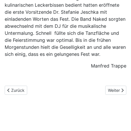
kulinarischen Leckerbissen bedient hatten eröffnete
die erste Vorsitzende Dr. Stefanie Jeschka mit
einladenden Worten das Fest. Die Band Naked sorgten
abwechselnd mit dem DJ für die musikalische
Untermalung. Schnell
füllte sich die Tanzfläche und
die Feierstimmung war optimal. Bis in die frühen
Morgenstunden hielt die Geselligkeit an und alle waren
sich einig, dass es ein gelungenes Fest war.
Manfred Trappe
Vorheriger Beitrag: Nikolausturnier für angehende Tenniscracks
Nächster Be
Zurück
Weiter